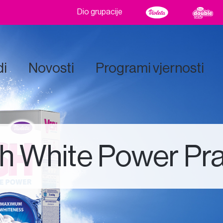
Dio grupacije
di
Novosti
Programi vjernosti
h White Power Pr