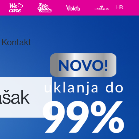
HR
Kontakt
ašak