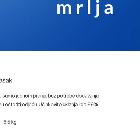
ašak
je u samo jednom pranju, bez potrebe dodavanja
ogu oštetiti odjeću. Učinkovito uklanja i do 99%
 , 6,5 kg