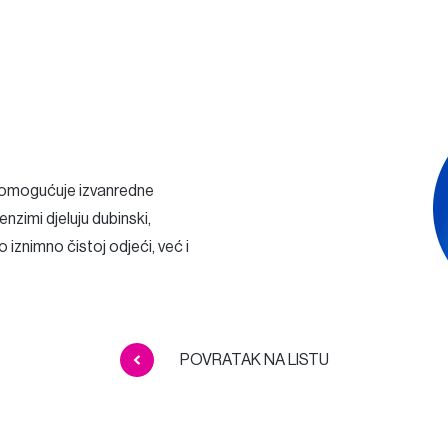
omogućuje izvanredne
nzimi djeluju dubinski,
 iznimno čistoj odjeći, već i
POVRATAK NA LISTU