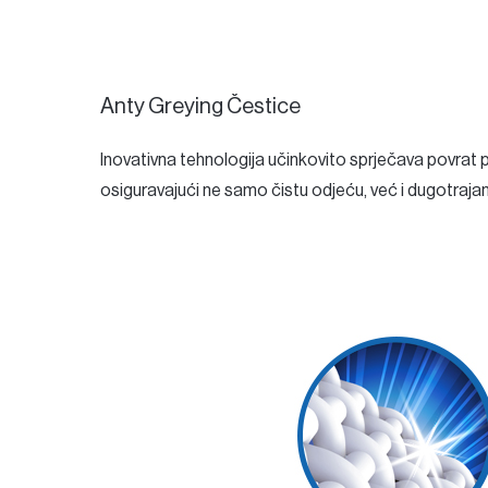
Anty Greying Čestice
Inovativna tehnologija učinkovito sprječava povrat pr
osiguravajući ne samo čistu odjeću, već i dugotrajan